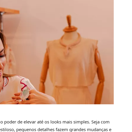
o poder de elevar até os looks mais simples. Seja com
estiloso, pequenos detalhes fazem grandes mudanças e