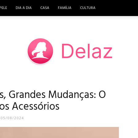
PELE
DIA A DIA
CASA
FAMÍLIA
CULTURA
s, Grandes Mudanças: O
DELAZ
os Acessórios
05/08/2024