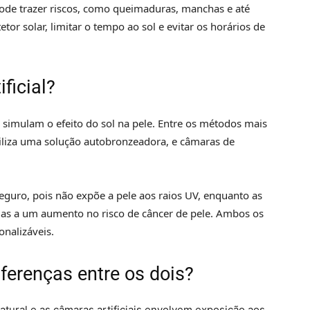
pode trazer riscos, como queimaduras, manchas e até
tetor solar, limitar o tempo ao sol e evitar os horários de
ficial?
ue simulam o efeito do sol na pele. Entre os métodos mais
iliza uma solução autobronzeadora, e câmaras de
guro, pois não expõe a pele aos raios UV, enquanto as
as a um aumento no risco de câncer de pele. Ambos os
nalizáveis.
iferenças entre os dois?
ural e as câmaras artificiais envolvem exposição aos