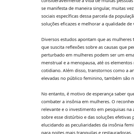
consideravelmente a vida de muitas pessoas
se manifesta de maneira singular, muitas vez
sociais específicas dessa parcela da populaç
soluções eficazes e melhorar a qualidade de
Diversos estudos apontam que as mulheres t
que suscita reflexões sobre as causas que p
perturbado em mulheres podem ser um emara
menstrual e a menopausa, até os elementos r
cotidiano. Além disso, transtornos como a a
elevadas no público feminino, também são n
No entanto, é motivo de esperança saber qu
combater a insônia em mulheres. O reconh
relevante e o investimento em pesquisas na
sobre esse distúrbio e das soluções efetivas 
elucidando as peculiaridades da insônia fe
para noites mais tranquilas e restauradoras.