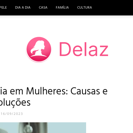
PELE
DIA A DIA
CASA
FAMÍLIA
CULTURA
ia em Mulheres: Causas e
DELAZ
oluções
16/09/2023