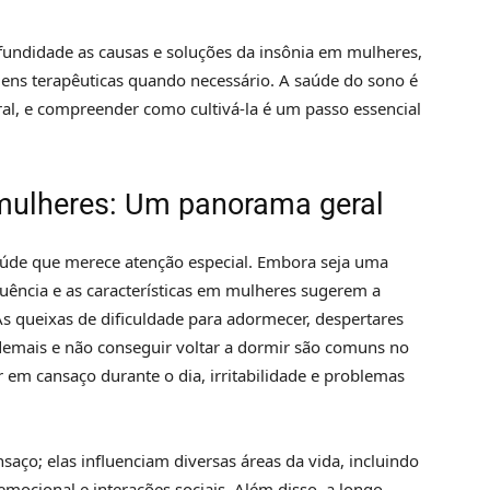
fundidade as causas e soluções da insônia em mulheres,
ens terapêuticas quando necessário. A saúde do sono é
al, e compreender como cultivá-la é um passo essencial
 mulheres: Um panorama geral
úde que merece atenção especial. Embora seja uma
uência e as características em mulheres sugerem a
s queixas de dificuldade para adormecer, despertares
demais e não conseguir voltar a dormir são comuns no
 em cansaço durante o dia, irritabilidade e problemas
aço; elas influenciam diversas áreas da vida, incluindo
ocional e interações sociais. Além disso, a longo