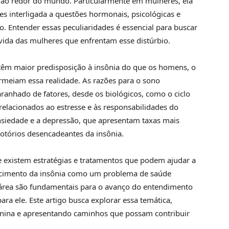
 ao redor do mundo. Particularmente em mulheres, ela
es interligada a questões hormonais, psicológicas e
ão. Entender essas peculiaridades é essencial para buscar
 vida das mulheres que enfrentam esse distúrbio.
êm maior predisposição à insônia do que os homens, o
ermeiam essa realidade. As razões para o sono
nhado de fatores, desde os biológicos, como o ciclo
elacionados ao estresse e às responsabilidades do
nsiedade e a depressão, que apresentam taxas mais
otórios desencadeantes da insônia.
e existem estratégias e tratamentos que podem ajudar a
ecimento da insônia como um problema de saúde
 área são fundamentais para o avanço do entendimento
para ele. Este artigo busca explorar essa temática,
minina e apresentando caminhos que possam contribuir