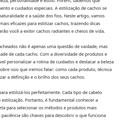
eza, personalidade e estilo. Porém, sabemos que
nto e cuidados especiais. A estilização de cachos se
aturalidade e a saúde dos fios. Neste artigo, vamos
ais eficazes para estilizar cachos, trazendo dicas
ão você a exibir cachos radiantes e cheios de vida.
 cacheados não é apenas uma questão de vaidade, mas
ade de cada cacho. Com a diversidade de produtos e
el personalizar a rotina de cuidados e destacar a beleza
sobre isso que iremos falar: como cada produto, técnica
zar a definição e o brilho dos seus cachos.
ara estilizá-los perfeitamente. Cada tipo de cabelo
 estilização. Portanto, é fundamental conhecer a
rta para selecionar os métodos e produtos mais
paciência são chaves para descobrir o que funciona