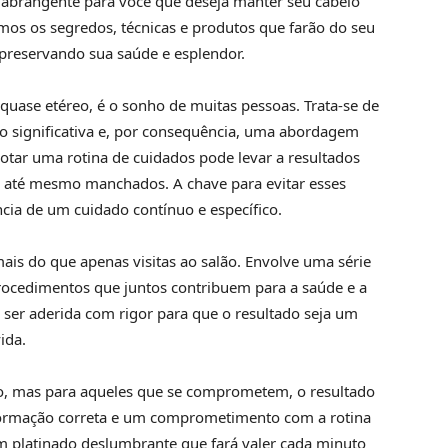
a abrangente para você que deseja manter seu cabelo
amos os segredos, técnicas e produtos que farão do seu
 preservando sua saúde e esplendor.
quase etéreo, é o sonho de muitas pessoas. Trata-se de
 significativa e, por consequência, uma abordagem
tar uma rotina de cuidados pode levar a resultados
u até mesmo manchados. A chave para evitar esses
ia de um cuidado contínuo e específico.
is do que apenas visitas ao salão. Envolve uma série
 procedimentos que juntos contribuem para a saúde e a
á ser aderida com rigor para que o resultado seja um
ida.
ão, mas para aqueles que se comprometem, o resultado
nformação correta e um comprometimento com a rotina
m platinado deslumbrante que fará valer cada minuto