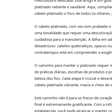
meticulosa e dedicada. Este artigo é um gui
platinado radiante e saudável. Aqui, compil
cabelo platinado o foco de todos os olhares,
O cabelo platinado, com seu tom prateado e 
uma tonalidade que requer uma descoloração
cuidadosa para a manutenção. A falha em ado
desastrosos: cabelos quebradiços, opacos o
contratempos está em compreender a exigênc
O caminho para manter o platinado requer ma
de práticas diárias, escolhas de produtos e
beleza dos fios. Cada etapa é crucial e dever
cabelo platinado vibrante, macio e cheio de v
Este caminho não é para os fracos de coraç
final é extremamente gratificante. Com a i
estabelecida, você pode alcançar e manter u