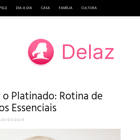
PELE
DIA A DIA
CASA
FAMÍLIA
CULTURA
 o Platinado: Rotina de
DELAZ
os Essenciais
20/03/2024