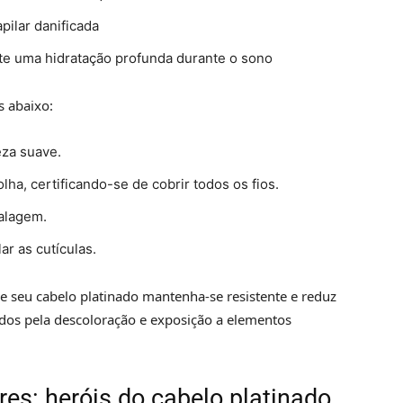
pilar danificada
te uma hidratação profunda durante o sono
s abaixo:
za suave.
ha, certificando-se de cobrir todos os fios.
balagem.
r as cutículas.
ue seu cabelo platinado mantenha-se resistente e reduz
ados pela descoloração e exposição a elementos
es: heróis do cabelo platinado